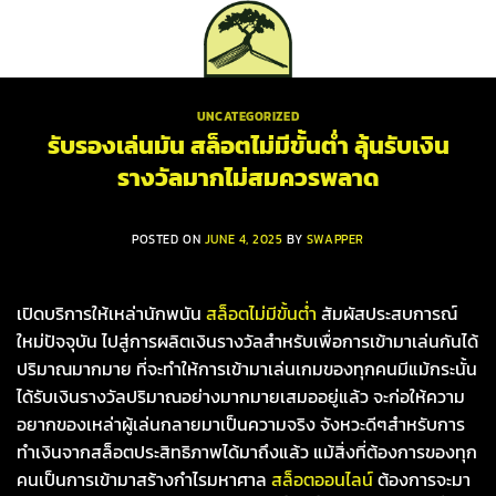
Skip
to
content
UNCATEGORIZED
รับรองเล่นมัน สล็อตไม่มีขั้นต่ำ ลุ้นรับเงิน
รางวัลมากไม่สมควรพลาด
POSTED ON
JUNE 4, 2025
BY
SWAPPER
เปิดบริการให้เหล่านักพนัน
สล็อตไม่มีขั้นต่ำ
สัมผัสประสบการณ์
ใหม่ปัจจุบัน ไปสู่การผลิตเงินรางวัลสำหรับเพื่อการเข้ามาเล่นกันได้
ปริมาณมากมาย ที่จะทำให้การเข้ามาเล่นเกมของทุกคนมีแม้กระนั้น
ได้รับเงินรางวัลปริมาณอย่างมากมายเสมออยู่แล้ว จะก่อให้ความ
อยากของเหล่าผู้เล่นกลายมาเป็นความจริง จังหวะดีๆสำหรับการ
ทำเงินจากสล็อตประสิทธิภาพได้มาถึงแล้ว แม้สิ่งที่ต้องการของทุก
คนเป็นการเข้ามาสร้างกำไรมหาศาล
สล็อตออนไลน์
ต้องการจะมา